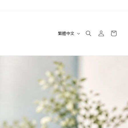
購
登
語
物
繁體中文
入
言
車